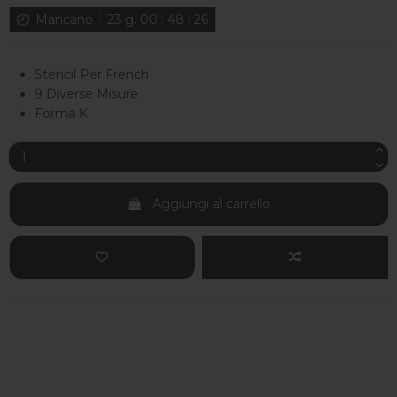
Mancano
23
g.
00
:
48
:
25
Stencil Per French
9 Diverse Misure
Forma K
Aggiungi al carrello