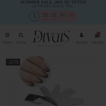
SUMMER SALE -20% SU TUTTO
LA PROMO SCADE TRA....
×
22
22
47
25
gio
ore
min
sec
0
Menu
Cerca
Accedi
Carrello
-20%