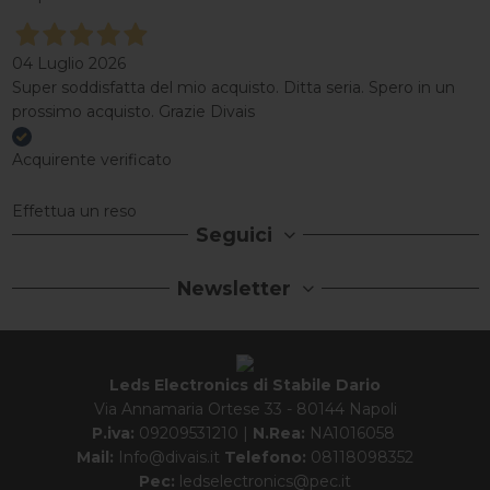
04 Luglio 2026
Super soddisfatta del mio acquisto. Ditta seria. Spero in un
prossimo acquisto. Grazie Divais
Acquirente verificato
Effettua un reso
Seguici
Newsletter
Leds Electronics di Stabile Dario
Via Annamaria Ortese 33 - 80144 Napoli
P.iva:
09209531210 |
N.Rea:
NA1016058
Mail:
Info@divais.it
Telefono:
08118098352
Pec:
ledselectronics@pec.it