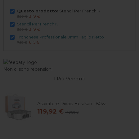
Questo prodotto:
Stencil Per French K
3,19 €
3,99 €
Stencil Per French K
3,19 €
3,99 €
Tronchese Professionale 9mm Taglio Netto
6,15 €
7,69 €
Non ci sono recensioni
I Più Venduti
Aspiratore Divais Hurakan I 60w...
119,92 €
149,90 €