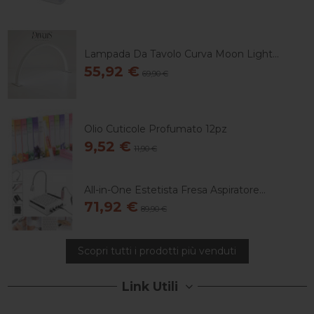
Lampada Da Tavolo Curva Moon Light...
55,92 €
69,90 €
Olio Cuticole Profumato 12pz
9,52 €
11,90 €
All-in-One Estetista Fresa Aspiratore...
71,92 €
89,90 €
Scopri tutti i prodotti più venduti
Link Utili