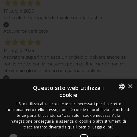
17 Luglio 2026
Tutto ok. Le lampade da tavolo sono fantastici.
Acquirente verificato
14 Luglio 2026
Aspiratore super! Non esce un briciolo di polvere anche se
non lo metto con la massima potenza,finalmente non mi
ritrovo più gli occhiali con una patina di polvere!
×
Acquirente verificato
Questo sito web utilizza i
cookie
Effettua un reso
ITALIAN
Il Sito utilizza alcuni cookie tecnici necessari per il corretto
Seguici
funzionamento dello stesso, nonchè cookie di profilazione anche di
FRENCH
terze parti. Cliccando su "Usa solo i cookie necessari", la
Newsletter
navigazione proseguirà in assenza di cookie o altri strumenti di
GERMAN
tracciamento diversi da quelli tecnici.
Leggi di più
ENGLISH