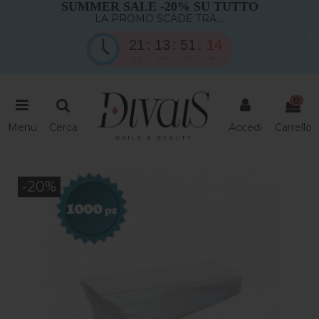
SUMMER SALE -20% SU TUTTO
LA PROMO SCADE TRA....
×
21
13
51
13
gio
ore
min
sec
0
Menu
Cerca
Accedi
Carrello
-20%