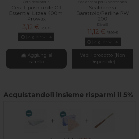
Cera depilatoria
Scaldacera per Onicotecnica
Cera Liposolubile Oil
Scaldacera
Essential Litzea 400ml
Barattolo/Perline PW
Prowax
200
DivaiS
3,12 €
3,90 €
11,12 €
13,90 €
21
g.
15
:
52
:
13
21
g.
15
:
52
:
13
Aggiungi al
Vedi il prodotto (Non
carrello
Disponibile)
Acquistandoli insieme risparmi il 5%
+
+