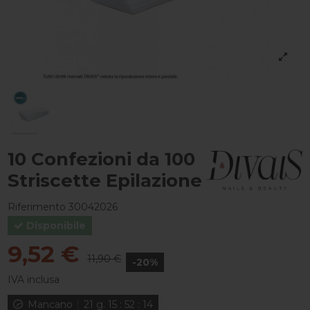
10 Confezioni da 100
Striscette Epilazione
Riferimento
30042026
Disponibile
9,52 €
11,90 €
-20%
IVA inclusa
Mancano
21
g.
15
:
52
:
13