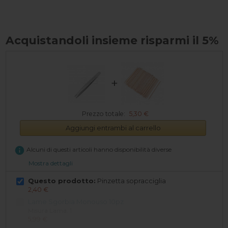
Acquistandoli insieme risparmi il 5%
+
Prezzo totale:
5,30 €
Aggiungi entrambi al carrello
info
Alcuni di questi articoli hanno disponibilità diverse
Mostra dettagli
Questo prodotto:
Pinzetta sopracciglia
2,40 €
Lame Sgorbia Monouso 10pz
Misura Lama: 1
5,99 €