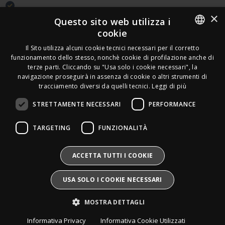
×
Acquirente verificato
Questo sito web utilizza i
cookie
Effettua un reso
ITALIAN
Il Sito utilizza alcuni cookie tecnici necessari per il corretto
Seguici
funzionamento dello stesso, nonchè cookie di profilazione anche di
FRENCH
terze parti. Cliccando su "Usa solo i cookie necessari", la
Newsletter
navigazione proseguirà in assenza di cookie o altri strumenti di
GERMAN
tracciamento diversi da quelli tecnici.
Leggi di più
ENGLISH
STRETTAMENTE NECESSARI
PERFORMANCE
SPANISH
Leds Electronics di Stabile Dario
TARGETING
FUNZIONALITÀ
Via Annamaria Ortese 33 - 80144 Napoli
SWEDISH
P.iva:
09209531210 |
N.Rea:
NA1016058
Mail:
Info@divais.it
Telefono:
08118098352
BULGARIAN
ACCETTA TUTTI I COOKIE
Pec:
ledselectronics@pec.it
CROATIAN
Iscritto al consorzio ECOEM:
USA SOLO I COOKIE NECESSARI
Produttore AEE:
IT25020000016865
CZECH
Pile e Accumulatori:
IT25020P00010268
MOSTRA DETTAGLI
Divais®
è un marchio registrato.
DANISH
Tutti i diritti sono riservati.
Informativa Privacy
Informativa Cookie Utilizzati