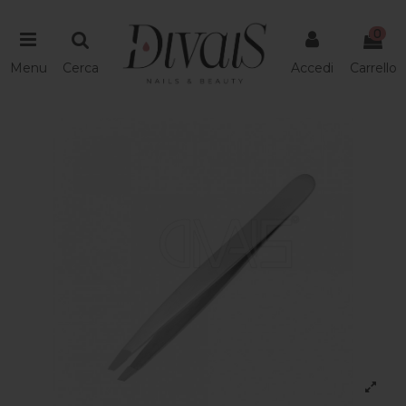
0
Menu
Cerca
Accedi
Carrello