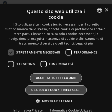
×
Acquirente verificato
Questo sito web utilizza i
cookie
Effettua un reso
ITALIAN
Il Sito utilizza alcuni cookie tecnici necessari per il corretto
Seguici
funzionamento dello stesso, nonchè cookie di profilazione anche di
FRENCH
terze parti. Cliccando su "Usa solo i cookie necessari", la
Newsletter
navigazione proseguirà in assenza di cookie o altri strumenti di
GERMAN
tracciamento diversi da quelli tecnici.
Leggi di più
ENGLISH
STRETTAMENTE NECESSARI
PERFORMANCE
SPANISH
Leds Electronics di Stabile Dario
TARGETING
FUNZIONALITÀ
Via Annamaria Ortese 33 - 80144 Napoli
SWEDISH
P.iva:
09209531210 |
N.Rea:
NA1016058
Mail:
Info@divais.it
Telefono:
08118098352
BULGARIAN
ACCETTA TUTTI I COOKIE
Pec:
ledselectronics@pec.it
CROATIAN
Iscritto al consorzio ECOEM:
USA SOLO I COOKIE NECESSARI
Produttore AEE:
IT25020000016865
CZECH
Pile e Accumulatori:
IT25020P00010268
MOSTRA DETTAGLI
Divais®
è un marchio registrato.
DANISH
Tutti i diritti sono riservati.
Informativa Privacy
Informativa Cookie Utilizzati