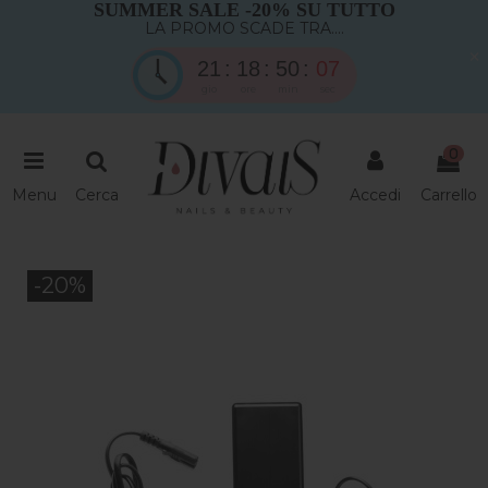
SUMMER SALE -20% SU TUTTO
LA PROMO SCADE TRA....
×
21
18
50
06
gio
ore
min
sec
0
Menu
Cerca
Accedi
Carrello
-20%