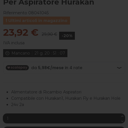
Per Aspiratore Hurakan
Riferimento
08041045
Ultimi articoli in magazzino
23,92 €
29,90 €
-20%
IVA inclusa
Mancano
21
g.
20
:
51
:
06
Alimentatore di Ricambio Aspiratori
Compatibile con Hurakan1, Hurakan Fly e Hurakan Hole
24v 2a