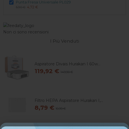
Punta Fresa Universale PL029
4,72 €
5,90 €
Non ci sono recensioni
I Più Venduti
Aspiratore Divais Hurakan I 60w...
119,92 €
149,90 €
Filtro HEPA Aspiratore Hurakan I,...
8,79 €
10,99 €