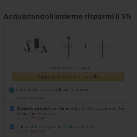
Acquistandoli insieme risparmi il 5%
+
+
Prezzo totale:
46,64 €
Aggiungi i tre articoli al carrello
info
Uno di questi articoli ha disponibilità diversa
Mostra dettagli
Questo prodotto:
Alimentatore / Caricabatteria Per
Aspiratore Hurakan
23,92 €
29,90 €
Punta Sfera Tungsteno Pedicure PL020
18,00 €
22,50 €