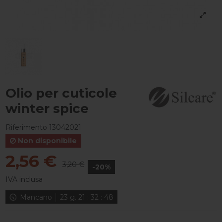
Olio per cuticole
winter spice
Riferimento
13042021
Non disponibile
2,56 €
3,20 €
-20%
IVA inclusa
Mancano
23
g.
21
:
32
:
47