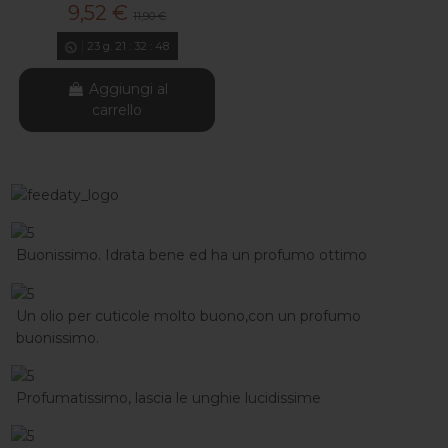
9,52 €
11,90 €
23
g.
21
:
32
:
47
Aggiungi al
carrello
Buonissimo. Idrata bene ed ha un profumo ottimo
Un olio per cuticole molto buono,con un profumo
buonissimo.
Profumatissimo, lascia le unghie lucidissime