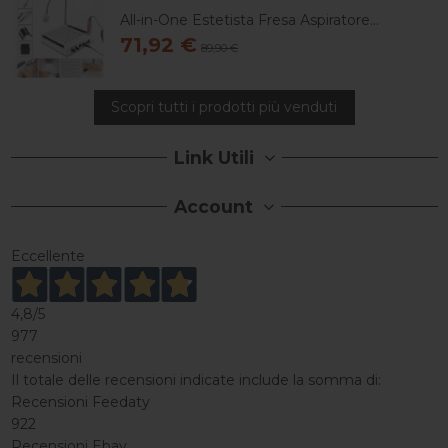
All-in-One Estetista Fresa Aspiratore...
71,92 €
89,90 €
Scopri tutti i prodotti più venduti
Link Utili
Account
Eccellente
4,8
/5
977
recensioni
Il totale delle recensioni indicate include la somma di:
Recensioni Feedaty
922
Recensioni Ebay