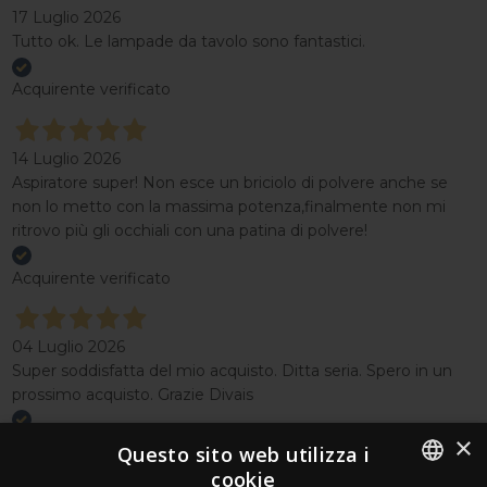
17 Luglio 2026
Tutto ok. Le lampade da tavolo sono fantastici.
Acquirente verificato
14 Luglio 2026
Aspiratore super! Non esce un briciolo di polvere anche se
non lo metto con la massima potenza,finalmente non mi
ritrovo più gli occhiali con una patina di polvere!
Acquirente verificato
04 Luglio 2026
Super soddisfatta del mio acquisto. Ditta seria. Spero in un
prossimo acquisto. Grazie Divais
×
Acquirente verificato
Questo sito web utilizza i
cookie