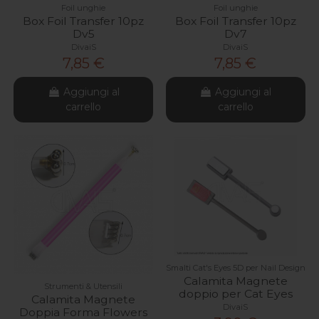
Foil unghie
Foil unghie
Box Foil Transfer 10pz
Box Foil Transfer 10pz
Dv5
Dv7
DivaiS
DivaiS
7,85 €
7,85 €
Aggiungi al
Aggiungi al
carrello
carrello
Smalti Cat's Eyes 5D per Nail Design
Calamita Magnete
Strumenti & Utensili
doppio per Cat Eyes
Calamita Magnete
DivaiS
Doppia Forma Flowers