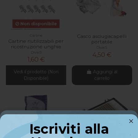
Non disponibile
Cartine
Casco asciugacapelli
Cartine riutilizzabili per
portatile
ricostruzione unghie
DivaiS
DivaiS
4,50 €
1,60 €
Vedi il prodotto (Non
Aggiungi al
Disponibile)
carrello
Iscriviti alla
Iscriviti alla