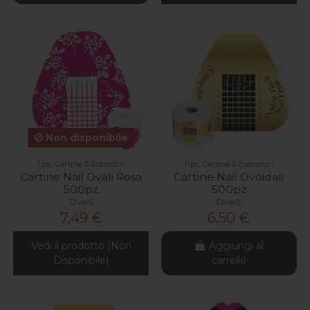
Non disponibile
Tips, Cartine & Espositori
Tips, Cartine & Espositori
Cartine Nail Ovali Rosa
Cartine Nail Ovoidali
500pz
500pz
DivaiS
DivaiS
7,49 €
6,50 €
Vedi il prodotto (Non
Aggiungi al
Disponibile)
carrello