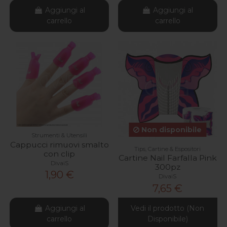
Aggiungi al
Aggiungi al
carrello
carrello
Non disponibile
Strumenti & Utensili
Cappucci rimuovi smalto
Tips, Cartine & Espositori
con clip
Cartine Nail Farfalla Pink
DivaiS
300pz
1,90 €
DivaiS
7,65 €
Aggiungi al
Vedi il prodotto (Non
carrello
Disponibile)