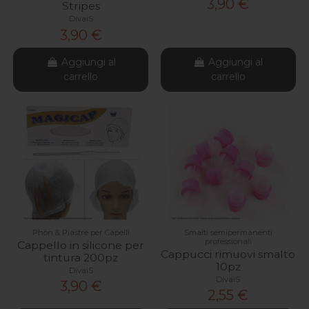
3,90 €
Stripes
DivaiS
3,90 €
Aggiungi al
Aggiungi al
carrello
carrello
Phon & Piastre per Capelli
Smalti semipermanenti
professionali
Cappello in silicone per
Cappucci rimuovi smalto
tintura 200pz
10pz
DivaiS
DivaiS
3,90 €
2,55 €