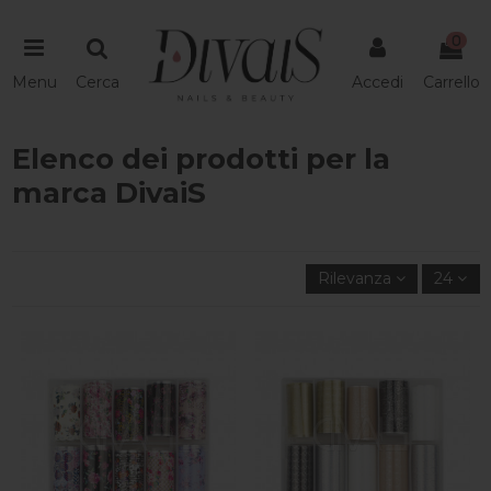
0
Menu
Cerca
Accedi
Carrello
Elenco dei prodotti per la
marca DivaiS
Rilevanza
24