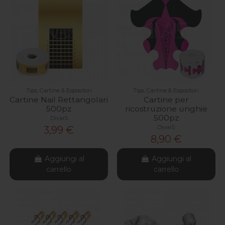
Tips, Cartine & Espositori
Tips, Cartine & Espositori
Cartine Nail Rettangolari
Cartine per
500pz
ricostruzione unghie
500pz
DivaiS
DivaiS
3,99 €
8,90 €
Aggiungi al
Aggiungi al
carrello
carrello