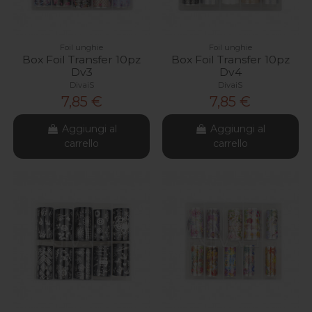
Foil unghie
Foil unghie
Box Foil Transfer 10pz
Box Foil Transfer 10pz
Dv3
Dv4
DivaiS
DivaiS
7,85 €
7,85 €
Aggiungi al
Aggiungi al
carrello
carrello