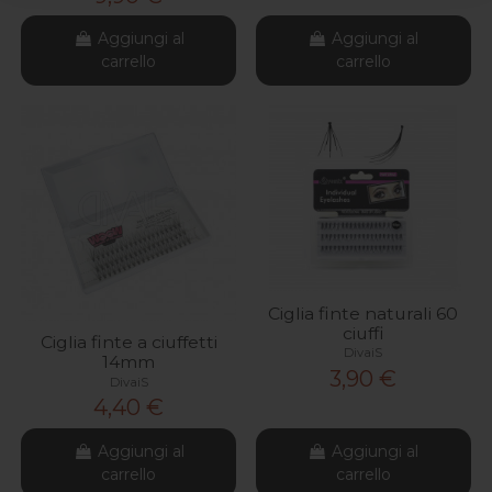
Aggiungi al
Aggiungi al
carrello
carrello
Ciglia finte naturali 60
ciuffi
Ciglia finte a ciuffetti
DivaiS
14mm
3,90 €
DivaiS
4,40 €
Aggiungi al
Aggiungi al
carrello
carrello